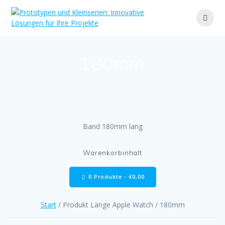
Zum
Inhalt
springen
180mm
Band 180mm lang
Warenkorbinhalt
0 Produkte -
€
0,00
Start
/ Produkt Länge Apple Watch / 180mm