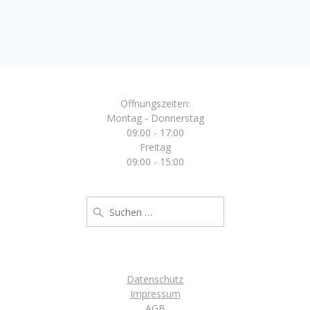
Die
Optionen
können
auf
der
Produktseite
gewählt
Öffnungszeiten:
werden
Montag - Donnerstag
09:00 - 17:00
Freitag
09:00 - 15:00
Suche
nach:
Datenschutz
Impressum
AGB