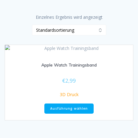
Einzelnes Ergebnis wird angezeigt
Apple Watch Trainingsband
€
2,99
3D Druck
Dieses
Ausführung wählen
Produkt
weist
mehrere
Varianten
auf.