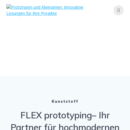
Zum
Inhalt
springen
Material
Ihr Partner für maßgeschneiderte Lösungen und
effiziente Fertigung
Kunststoff
FLEX prototyping– Ihr
Partner für hochmodernen