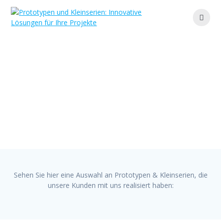
Zum
Inhalt
springen
Referenzen &
Prototypengalerie
Ihr Partner für maßgeschneiderte Lösungen und
effiziente Fertigung
Sehen Sie hier eine Auswahl an Prototypen & Kleinserien, die
unsere Kunden mit uns realisiert haben: