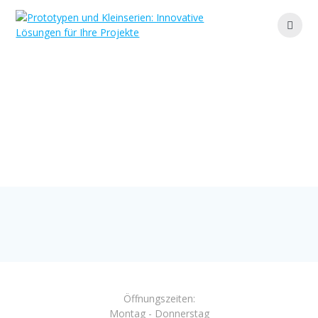
Zum
Inhalt
springen
flex_sls1
Ihr Partner für maßgeschneiderte Lösungen und
effiziente Fertigung
Öffnungszeiten:
Montag - Donnerstag