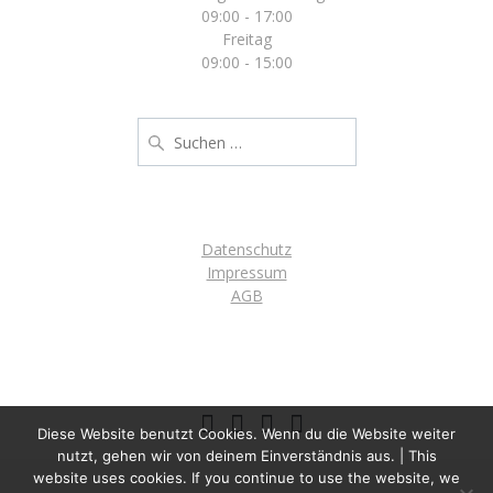
09:00 - 17:00
Freitag
09:00 - 15:00
Suche
nach:
Datenschutz
Impressum
AGB
Diese Website benutzt Cookies. Wenn du die Website weiter
nutzt, gehen wir von deinem Einverständnis aus. | This
website uses cookies. If you continue to use the website, we