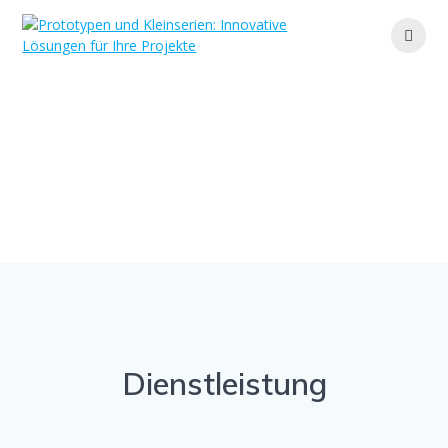
Zum
Inhalt
springen
Dienstleistung
Ihr Partner für maßgeschneiderte Lösungen und
effiziente Fertigung
Dienstleistung