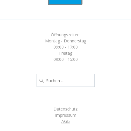
der
Produktseite
gewählt
werden
Öffnungszeiten:
Montag - Donnerstag
09:00 - 17:00
Freitag
09:00 - 15:00
Suche
nach:
Datenschutz
Impressum
AGB