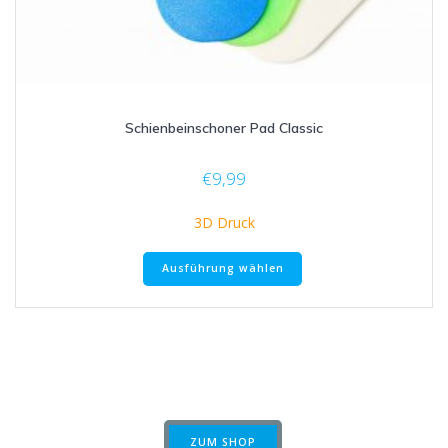
Schienbeinschoner Pad Classic
€
9,99
3D Druck
Dieses
Ausführung wählen
Produkt
weist
mehrere
Varianten
auf.
Die
Optionen
können
auf
ZUM SHOP