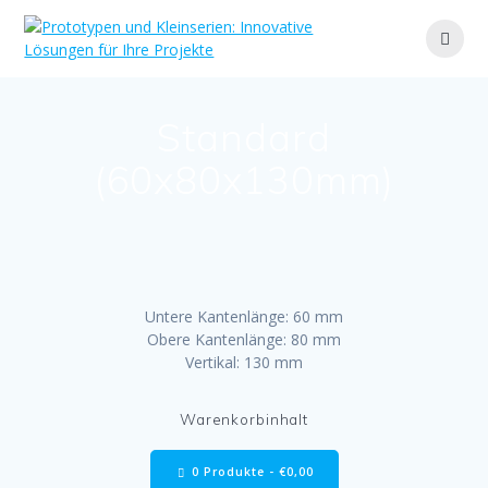
Zum
Inhalt
springen
Standard
(60x80x130mm)
Untere Kantenlänge: 60 mm
Obere Kantenlänge: 80 mm
Vertikal: 130 mm
Warenkorbinhalt
0 Produkte -
€
0,00