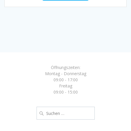
weist
mehrere
Varianten
auf.
Die
Optionen
können
auf
der
Produktseite
gewählt
Öffnungszeiten:
werden
Montag - Donnerstag
09:00 - 17:00
Freitag
09:00 - 15:00
Suche
nach: