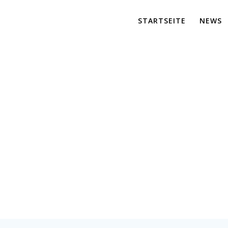
STARTSEITE
NEWS
le Watch transpa
er für maßgeschneiderte Lösungen und effiziente