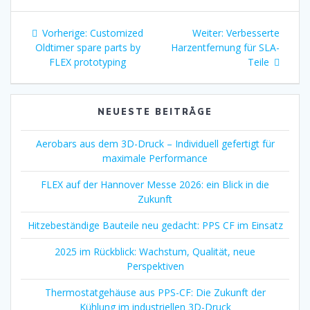
Beitragsnavigation
Vorheriger
Nächster
Vorherige:
Customized
Weiter:
Verbesserte
Beitrag:
Beitrag:
Oldtimer spare parts by
Harzentfernung für SLA-
FLEX prototyping
Teile
NEUESTE BEITRÄGE
Aerobars aus dem 3D-Druck – Individuell gefertigt für
maximale Performance
FLEX auf der Hannover Messe 2026: ein Blick in die
Zukunft
Hitzebeständige Bauteile neu gedacht: PPS CF im Einsatz
2025 im Rückblick: Wachstum, Qualität, neue
Perspektiven
Thermostatgehäuse aus PPS-CF: Die Zukunft der
Kühlung im industriellen 3D-Druck