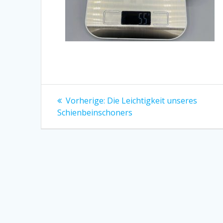
Beitragsnavigation
Vorheriger
Vorherige:
Die Leichtigkeit unseres
Beitrag:
Schienbeinschoners