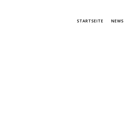
STARTSEITE
NEWS
image0
er für maßgeschneiderte Lösungen und effiziente