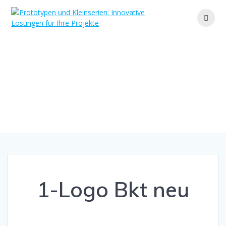
Zum
Inhalt
springen
1-Logo Bkt neu
Ihr Partner für maßgeschneiderte Lösungen und
effiziente Fertigung
1-Logo Bkt neu