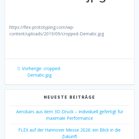
https://flex-prototyping.com/wp-
content/uploads/2019/09/cropped-Dematic.jpg
Beitragsnavigation
Vorheriger
Vorherige:
cropped-
Beitrag:
Dematic.jpg
NEUESTE BEITRÄGE
Aerobars aus dem 3D-Druck – Individuell gefertigt für
maximale Performance
FLEX auf der Hannover Messe 2026: ein Blick in die
Zukunft