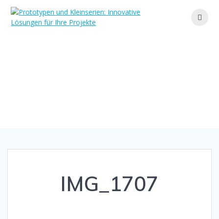
Zum
Inhalt
springen
IMG_1707
Ihr Partner für maßgeschneiderte Lösungen und
effiziente Fertigung
IMG_1707