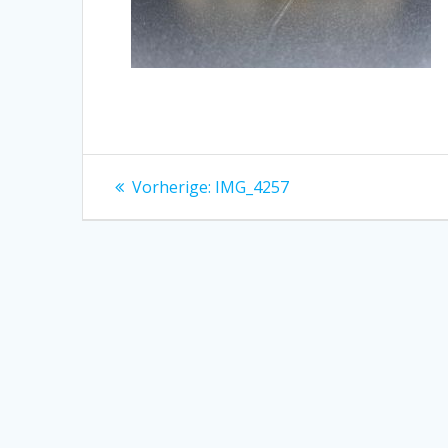
Beitragsnavigation
Vorheriger
Vorherige:
IMG_4257
Beitrag: