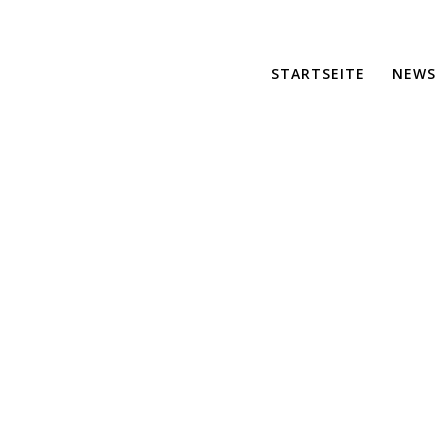
STARTSEITE
NEWS
IMG_4257
er für maßgeschneiderte Lösungen und effiziente