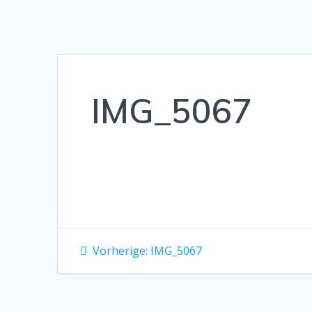
IMG_5067
Beitragsnavigation
Vorheriger
Vorherige:
IMG_5067
Beitrag: