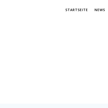
STARTSEITE
NEWS
IMG_5067
er für maßgeschneiderte Lösungen und effiziente