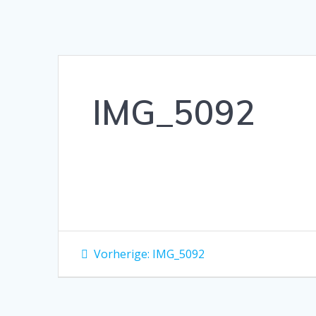
IMG_5092
Beitragsnavigation
Vorheriger
Vorherige:
IMG_5092
Beitrag: