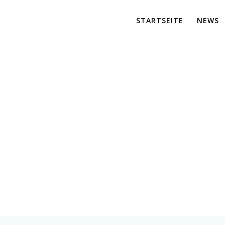
STARTSEITE
NEWS
IMG_5092
er für maßgeschneiderte Lösungen und effiziente