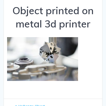
Object printed on
metal 3d printer
Beitragsnavigation
Vorheriger