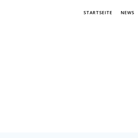
STARTSEITE
NEWS
SHK Vertrieb
er für maßgeschneiderte Lösungen und effiziente