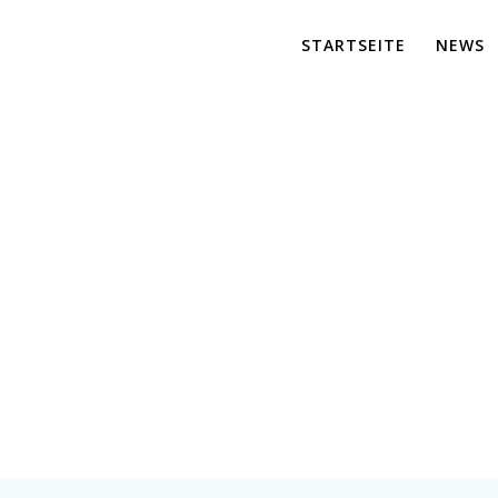
STARTSEITE
NEWS
es Datenblatt AB
er für maßgeschneiderte Lösungen und effiziente