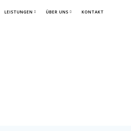
LEISTUNGEN
ÜBER UNS
KONTAKT
S ULTRA GF
 Fertigung