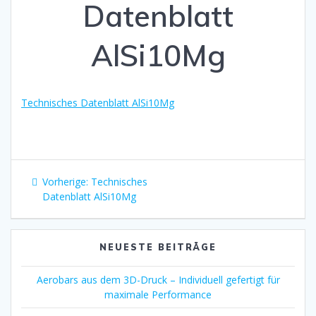
Datenblatt
AlSi10Mg
Technisches Datenblatt AlSi10Mg
Beitragsnavigation
Vorheriger
Vorherige:
Technisches
Beitrag:
Datenblatt AlSi10Mg
NEUESTE BEITRÄGE
Aerobars aus dem 3D-Druck – Individuell gefertigt für
maximale Performance